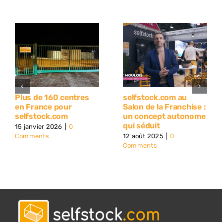
Plus de 160 centres
selfstock.com au
en France pour
Salon de la Franchise :
selfstock.com
un concept autonome
qui séduit
15 janvier 2026
|
0
Comments
12 août 2025
|
0
Comments