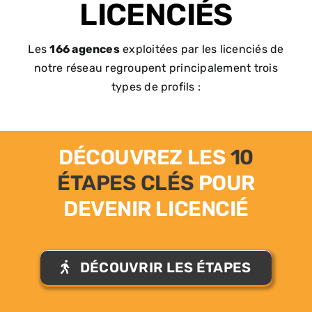
LICENCIÉS
ACTUALITÉS
Les
166 agences
exploitées par les licenciés de
notre réseau regroupent principalement trois
types de profils :
DÉCOUVREZ LES
10
ÉTAPES CLÉS
POUR
DEVENIR LICENCIÉ
DÉCOUVRIR LES ÉTAPES