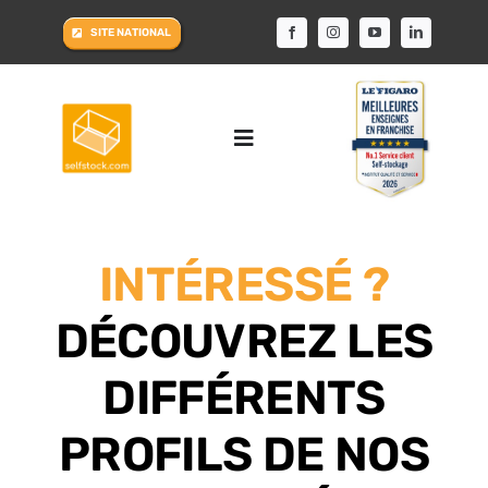
Passer
SITE NATIONAL
au
contenu
Toggle
Navigation
ACCUEIL
INTÉRESSÉ ?
LE CONCEPT
DÉCOUVREZ LES
DEVENIR LICENCIÉ
DIFFÉRENTS
LE GROUPE
PROFILS DE NOS