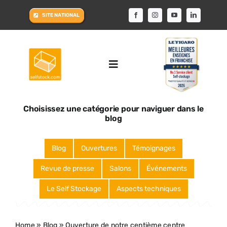
Passer
SITE NATIONAL
au
contenu
Toggle
Navigation
ACCUEIL
Choisissez une catégorie pour naviguer dans le
blog
LE CONCEPT
Blog
Ouvertures
Témoignages
DEVENIR LICENCIÉ
Revue de presse
Salons
Événements
Le Self Stockage
Aspects techniques
LE GROUPE
Home
»
Blog
»
Ouverture de notre centième centre